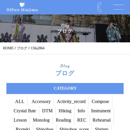
Blog
ブログ
HOME
//
ブログ
// 150a2864
Blog
ブログ
CATEGORY
ALL
Accessory
Activity_record
Compose
Crystal flute
DTM
Hiking
Info
Instrument
Lesson
Monolog
Reading
REC
Rehearsal
Ryuteki
Shinobue
Shinobue_score
Shrimp