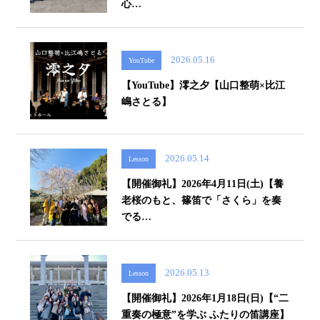
心…
2026.05.16
YouTube
【YouTube】澪之夕【山口整萌×比江
嶋さとる】
2026.05.14
Lesson
【開催御礼】2026年4月11日(土)【養
老桜のもと、篠笛で「さくら」を奏
でる…
2026.05.13
Lesson
【開催御礼】2026年1月18日(日)【“二
重奏の極意”を学ぶ ふたりの笛講座】