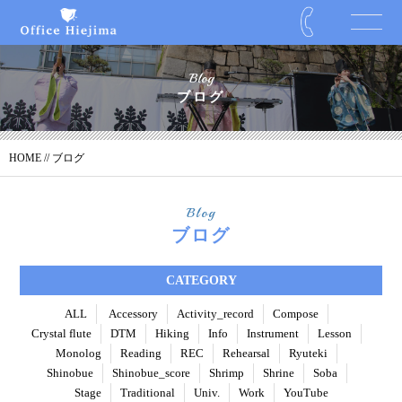
Blog
ブログ
HOME
// ブログ
Blog
ブログ
CATEGORY
ALL
Accessory
Activity_record
Compose
Crystal flute
DTM
Hiking
Info
Instrument
Lesson
Monolog
Reading
REC
Rehearsal
Ryuteki
Shinobue
Shinobue_score
Shrimp
Shrine
Soba
Stage
Traditional
Univ.
Work
YouTube