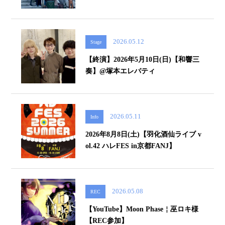
2026.05.12
Stage
【終演】2026年5月10日(日)【和響三
奏】@塚本エレバティ
2026.05.11
Info
2026年8月8日(土)【羽化酒仙ライブ v
ol.42 ハレFES in京都FANJ】
2026.05.08
REC
【YouTube】Moon Phase￤巫ロキ様
【REC参加】