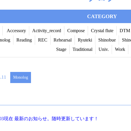
CATEGORY
Accessory
Activity_record
Compose
Crystal flute
DTM
nolog
Reading
REC
Rehearsal
Ryuteki
Shinobue
Shin
Stage
Traditional
Univ.
Work
.11
Monolog
00303現在 最新のお知らせ。随時更新しています！