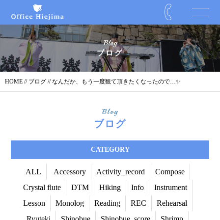
Blog
ブログ
HOME
//
ブログ
// なんだか、もう一度観て頂きたくなったので…✨
Blog
ブログ
CATEGORY
ALL
Accessory
Activity_record
Compose
Crystal flute
DTM
Hiking
Info
Instrument
Lesson
Monolog
Reading
REC
Rehearsal
Ryuteki
Shinobue
Shinobue_score
Shrimp