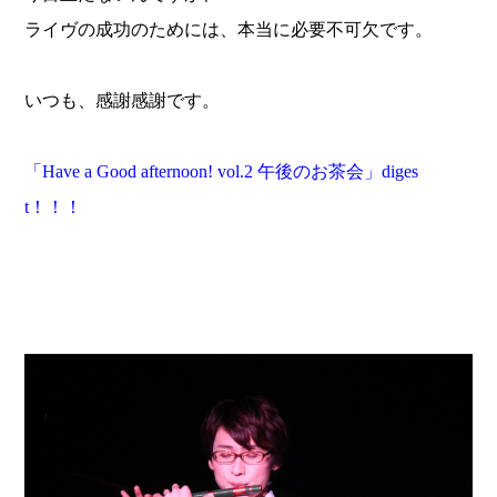
ライヴの成功のためには、本当に必要不可欠です。
いつも、感謝感謝です。
「
Have a Good afternoon! vol.2
午後のお茶会」
diges
t
！！！