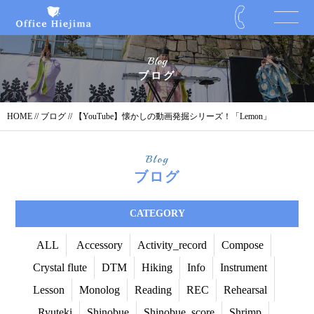
Blog
ブログ
HOME
//
ブログ
// 【YouTube】懐かしの動画発掘シリーズ！「Lemon」
Blog
ブログ
CATEGORY
ALL
Accessory
Activity_record
Compose
Crystal flute
DTM
Hiking
Info
Instrument
Lesson
Monolog
Reading
REC
Rehearsal
Ryuteki
Shinobue
Shinobue_score
Shrimp