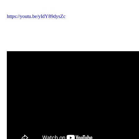
https://youtu.be/yIdY89dysZc