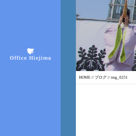
HOME
//
ブログ
// img_0251