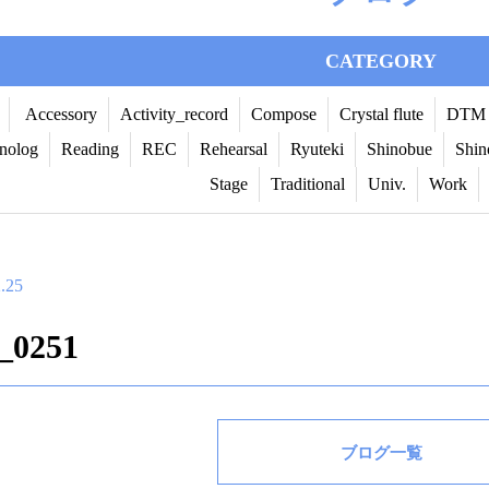
CATEGORY
Accessory
Activity_record
Compose
Crystal flute
DTM
nolog
Reading
REC
Rehearsal
Ryuteki
Shinobue
Shin
Stage
Traditional
Univ.
Work
.25
_0251
ブログ一覧