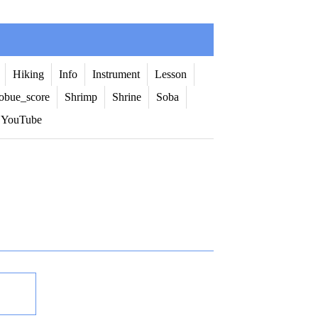
Hiking
Info
Instrument
Lesson
obue_score
Shrimp
Shrine
Soba
YouTube