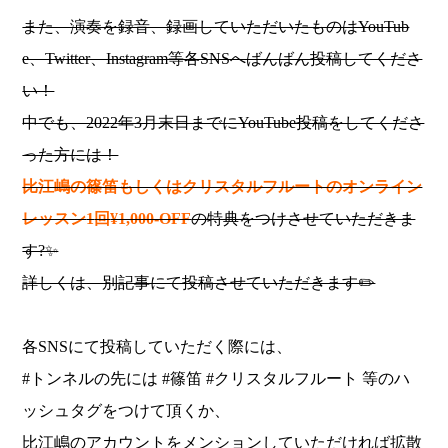
また、演奏を録音、録画していただいたものはYouTub
e、Twitter、Instagram等各SNSへばんばん投稿してくださ
い！
中でも、2022年3月末日までにYouTube投稿をしてくださ
った方には！
比江嶋の篠笛もしくはクリスタルフルートのオンライン
レッスン
1
回
¥1,000-OFF
の特典をつけさせていただきま
す?✨
詳しくは、別記事にて投稿させていただきます✏️
各SNSにて投稿していただく際には、
#トンネルの先には #篠笛 #クリスタルフルート 等のハ
ッシュタグをつけて頂くか、
比江嶋のアカウントをメンションしていただければ拡散