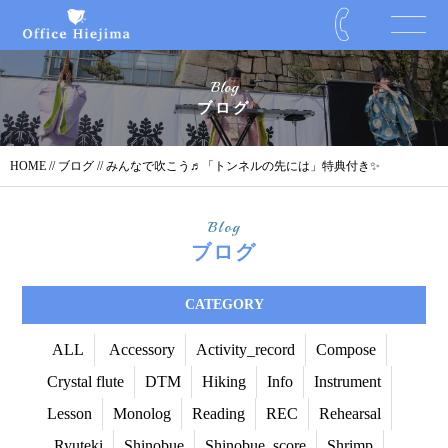
Blog
ブログ
HOME
//
ブログ
// みんなで吹こう♬「トンネルの先には」特典付き✨
Blog
ブログ
CATEGORY
ALL
Accessory
Activity_record
Compose
Crystal flute
DTM
Hiking
Info
Instrument
Lesson
Monolog
Reading
REC
Rehearsal
Ryuteki
Shinobue
Shinobue_score
Shrimp