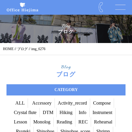
Blog
ブログ
HOME
//
ブログ
// img_6276
Blog
ブログ
CATEGORY
ALL
Accessory
Activity_record
Compose
Crystal flute
DTM
Hiking
Info
Instrument
Lesson
Monolog
Reading
REC
Rehearsal
Ryuteki
Shinobue
Shinobue_score
Shrimp