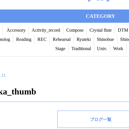
CATEGORY
Accessory
Activity_record
Compose
Crystal flute
DTM
nolog
Reading
REC
Rehearsal
Ryuteki
Shinobue
Shin
Stage
Traditional
Univ.
Work
.11
ka_thumb
ブログ一覧