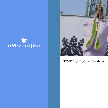
HOME
//
ブログ
// asuka_thumb