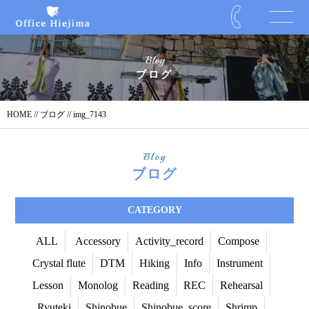
Blog
ブログ
HOME
//
ブログ
// img_7143
Blog
ブログ
CATEGORY
ALL
Accessory
Activity_record
Compose
Crystal flute
DTM
Hiking
Info
Instrument
Lesson
Monolog
Reading
REC
Rehearsal
Ryuteki
Shinobue
Shinobue_score
Shrimp