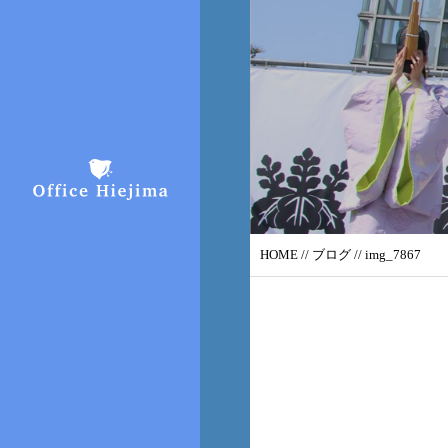
HOME
//
ブログ
// img_7867