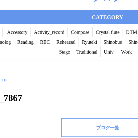
CATEGORY
Accessory
Activity_record
Compose
Crystal flute
DTM
nolog
Reading
REC
Rehearsal
Ryuteki
Shinobue
Shin
Stage
Traditional
Univ.
Work
.19
_7867
ブログ一覧