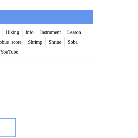
Hiking
Info
Instrument
Lesson
obue_score
Shrimp
Shrine
Soba
YouTube