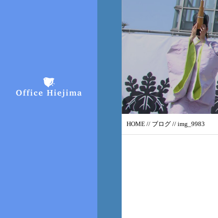
HOME
//
ブログ
// img_9983