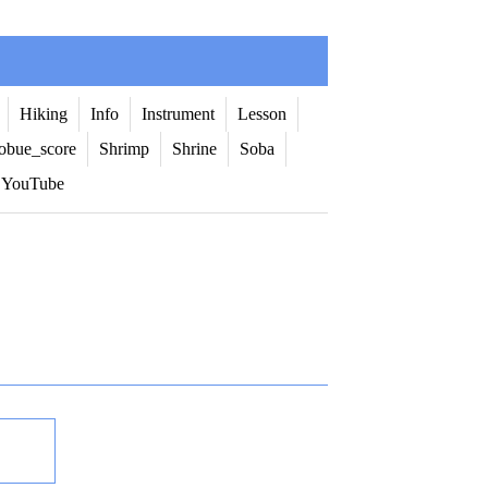
Hiking
Info
Instrument
Lesson
obue_score
Shrimp
Shrine
Soba
YouTube