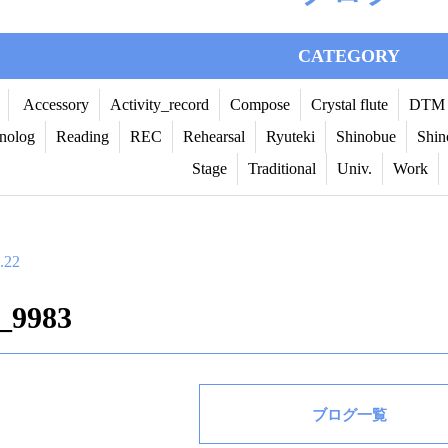
CATEGORY
Accessory
Activity_record
Compose
Crystal flute
DTM
nolog
Reading
REC
Rehearsal
Ryuteki
Shinobue
Shin
Stage
Traditional
Univ.
Work
.22
_9983
ブログ一覧