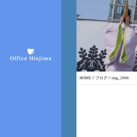
HOME
//
ブログ
// img_2666