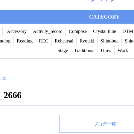
CATEGORY
Accessory
Activity_record
Compose
Crystal flute
DTM
nolog
Reading
REC
Rehearsal
Ryuteki
Shinobue
Shin
Stage
Traditional
Univ.
Work
.26
_2666
ブログ一覧