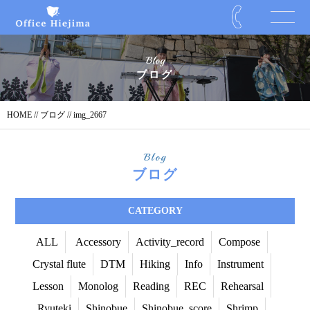
Blog
ブログ
HOME
//
ブログ
// img_2667
Blog
ブログ
CATEGORY
ALL
Accessory
Activity_record
Compose
Crystal flute
DTM
Hiking
Info
Instrument
Lesson
Monolog
Reading
REC
Rehearsal
Ryuteki
Shinobue
Shinobue_score
Shrimp