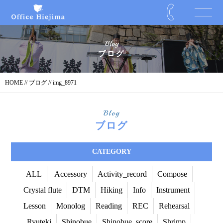
Blog
ブログ
HOME
//
ブログ
// img_8971
Blog
ブログ
CATEGORY
ALL
Accessory
Activity_record
Compose
Crystal flute
DTM
Hiking
Info
Instrument
Lesson
Monolog
Reading
REC
Rehearsal
Ryuteki
Shinobue
Shinobue_score
Shrimp