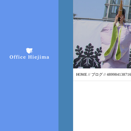
HOME
//
ブログ
// 48998413871