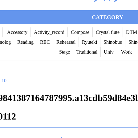
CATEGORY
Accessory
Activity_record
Compose
Crystal flute
DTM
nolog
Reading
REC
Rehearsal
Ryuteki
Shinobue
Shin
Stage
Traditional
Univ.
Work
.10
9841387164787995.a13cdb59d84e3b
0112