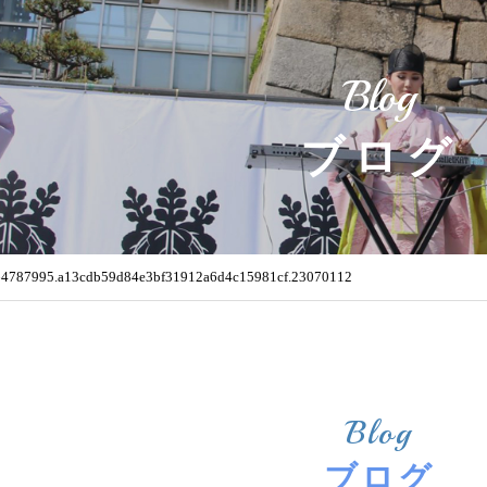
Blog
ブログ
64787995.a13cdb59d84e3bf31912a6d4c15981cf.23070112
Blog
ブログ