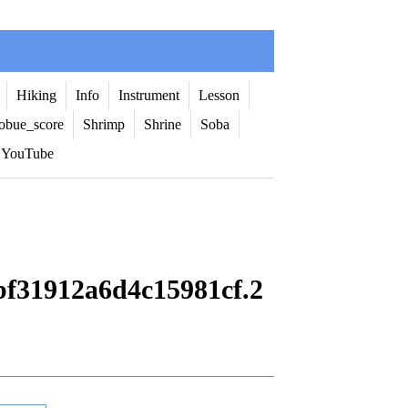
Hiking
Info
Instrument
Lesson
obue_score
Shrimp
Shrine
Soba
YouTube
f31912a6d4c15981cf.2