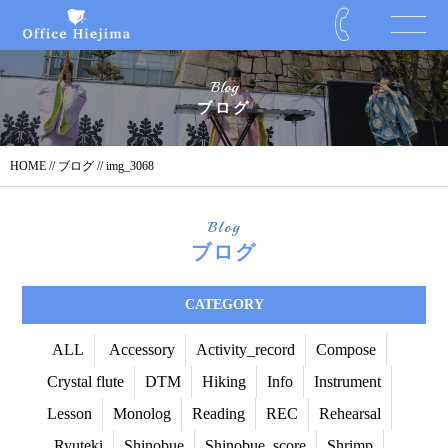
Blog
ブログ
HOME
//
ブログ
// img_3068
Blog
ブログ
CATEGORY
ALL
Accessory
Activity_record
Compose
Crystal flute
DTM
Hiking
Info
Instrument
Lesson
Monolog
Reading
REC
Rehearsal
Ryuteki
Shinobue
Shinobue_score
Shrimp