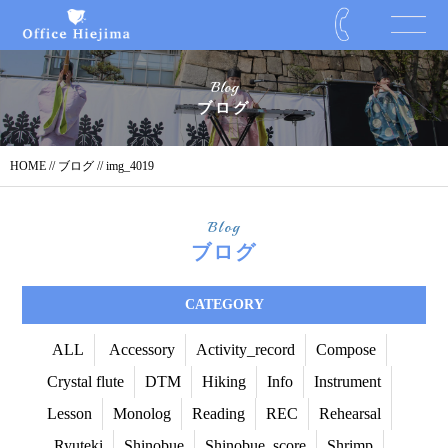
Blog
ブログ
HOME
//
ブログ
// img_4019
Blog
ブログ
CATEGORY
ALL
Accessory
Activity_record
Compose
Crystal flute
DTM
Hiking
Info
Instrument
Lesson
Monolog
Reading
REC
Rehearsal
Ryuteki
Shinobue
Shinobue_score
Shrimp