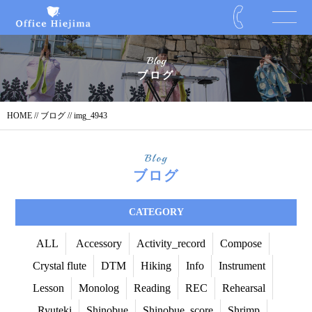
Blog
ブログ
HOME
//
ブログ
// img_4943
Blog
ブログ
CATEGORY
ALL
Accessory
Activity_record
Compose
Crystal flute
DTM
Hiking
Info
Instrument
Lesson
Monolog
Reading
REC
Rehearsal
Ryuteki
Shinobue
Shinobue_score
Shrimp