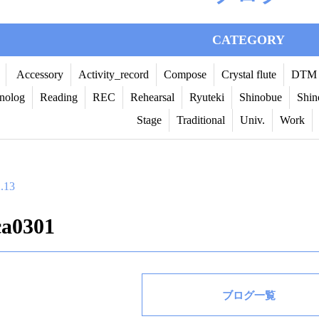
CATEGORY
Accessory
Activity_record
Compose
Crystal flute
DTM
nolog
Reading
REC
Rehearsal
Ryuteki
Shinobue
Shin
Stage
Traditional
Univ.
Work
.13
a0301
ブログ一覧