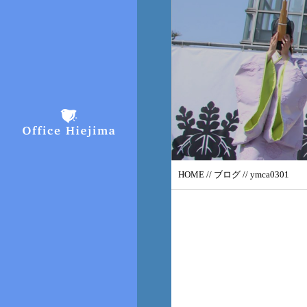
HOME
//
ブログ
// ymca0301