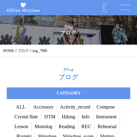
Blog
ブログ
HOME
//
ブログ
// img_7986
Blog
ブログ
CATEGORY
ALL
Accessory
Activity_record
Compose
Crystal flute
DTM
Hiking
Info
Instrument
Lesson
Monolog
Reading
REC
Rehearsal
Ryuteki
Shinobue
Shinobue_score
Shrimp