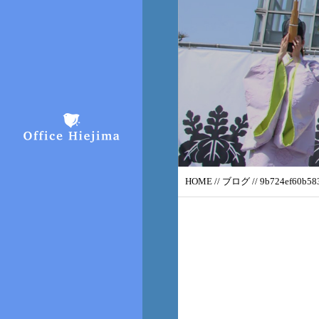
HOME
//
ブログ
// 9b724ef60b58