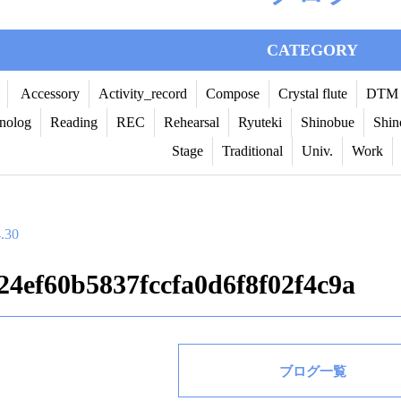
CATEGORY
Accessory
Activity_record
Compose
Crystal flute
DTM
nolog
Reading
REC
Rehearsal
Ryuteki
Shinobue
Shin
Stage
Traditional
Univ.
Work
.30
24ef60b5837fccfa0d6f8f02f4c9a
ブログ一覧