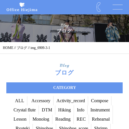
Blog
ブログ
HOME
//
ブログ
// img_6909-3-1
Blog
ブログ
CATEGORY
ALL
Accessory
Activity_record
Compose
Crystal flute
DTM
Hiking
Info
Instrument
Lesson
Monolog
Reading
REC
Rehearsal
Ryuteki
Shinobue
Shinobue_score
Shrimp