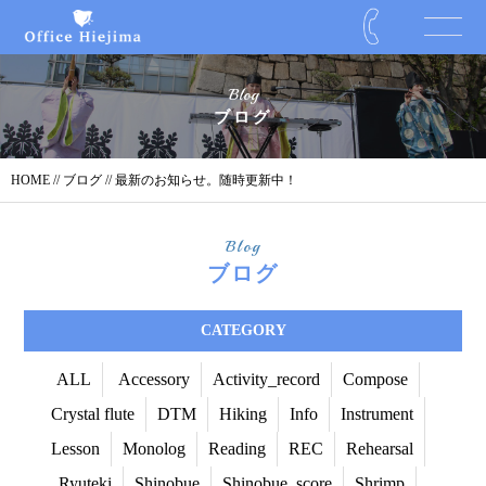
Blog
ブログ
HOME
//
ブログ
// 最新のお知らせ。随時更新中！
Blog
ブログ
CATEGORY
ALL
Accessory
Activity_record
Compose
Crystal flute
DTM
Hiking
Info
Instrument
Lesson
Monolog
Reading
REC
Rehearsal
Ryuteki
Shinobue
Shinobue_score
Shrimp