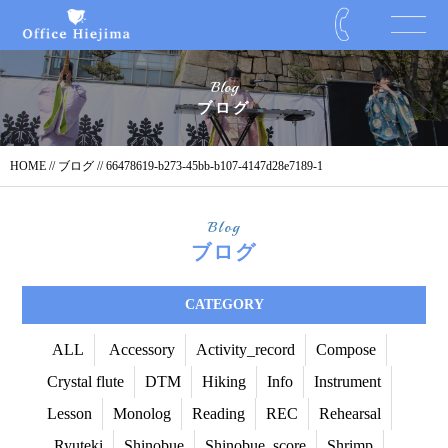
Blog
ブログ
HOME
//
ブログ
// 66478619-b273-45bb-b107-4147d28e7189-1
Blog
ブログ
CATEGORY
ALL
Accessory
Activity_record
Compose
Crystal flute
DTM
Hiking
Info
Instrument
Lesson
Monolog
Reading
REC
Rehearsal
Ryuteki
Shinobue
Shinobue_score
Shrimp