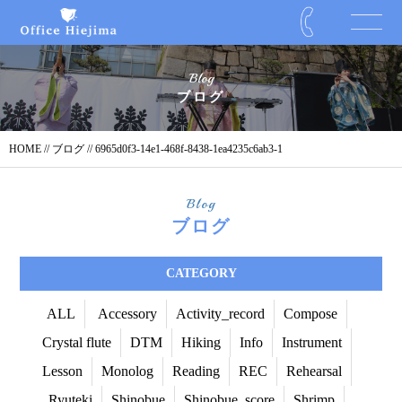
Blog
ブログ
HOME
//
ブログ
// 6965d0f3-14e1-468f-8438-1ea4235c6ab3-1
Blog
ブログ
CATEGORY
ALL
Accessory
Activity_record
Compose
Crystal flute
DTM
Hiking
Info
Instrument
Lesson
Monolog
Reading
REC
Rehearsal
Ryuteki
Shinobue
Shinobue_score
Shrimp