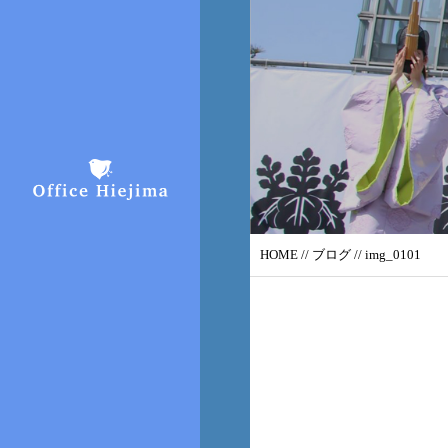
HOME
//
ブログ
// img_0101