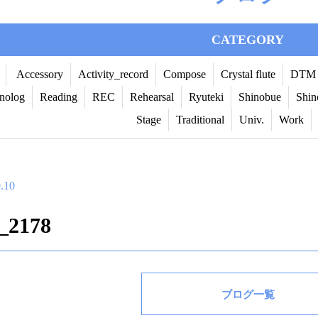
CATEGORY
Accessory
Activity_record
Compose
Crystal flute
DTM
nolog
Reading
REC
Rehearsal
Ryuteki
Shinobue
Shin
Stage
Traditional
Univ.
Work
.10
_2178
ブログ一覧