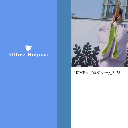
HOME
//
ブログ
// img_2178