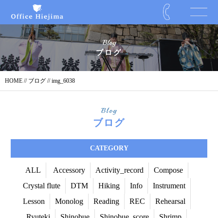
Blog
ブログ
HOME
//
ブログ
// img_6038
Blog
ブログ
CATEGORY
ALL
Accessory
Activity_record
Compose
Crystal flute
DTM
Hiking
Info
Instrument
Lesson
Monolog
Reading
REC
Rehearsal
Ryuteki
Shinobue
Shinobue_score
Shrimp