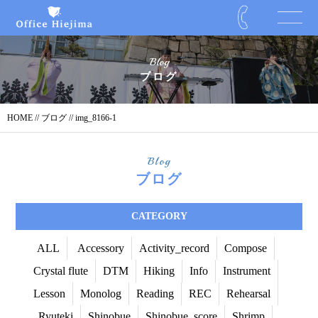
Blog
ブログ
HOME
//
ブログ
// img_8166-1
Blog
ブログ
CATEGORY
ALL
Accessory
Activity_record
Compose
Crystal flute
DTM
Hiking
Info
Instrument
Lesson
Monolog
Reading
REC
Rehearsal
Ryuteki
Shinobue
Shinobue_score
Shrimp