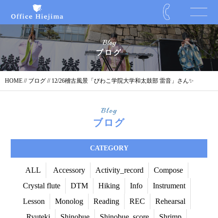
Blog
ブログ
HOME
//
ブログ
// 12/26稽古風景「びわこ学院大学和太鼓部 雷音」さん✨
Blog
ブログ
CATEGORY
ALL
Accessory
Activity_record
Compose
Crystal flute
DTM
Hiking
Info
Instrument
Lesson
Monolog
Reading
REC
Rehearsal
Ryuteki
Shinobue
Shinobue_score
Shrimp