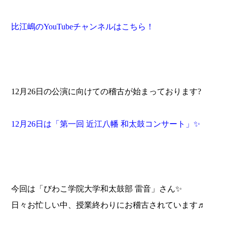
比江嶋の
YouTube
チャンネルはこちら！
12月26日の公演に向けての稽古が始まっております?
12
月
26
日は「第一回
近江八幡
和太鼓コンサート」
✨
今回は「びわこ学院大学和太鼓部 雷音」さん✨
日々お忙しい中、授業終わりにお稽古されています♬