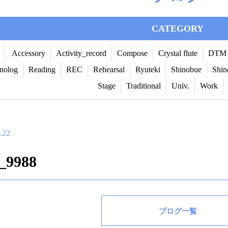
CATEGORY
Accessory
Activity_record
Compose
Crystal flute
DTM
nolog
Reading
REC
Rehearsal
Ryuteki
Shinobue
Shin
Stage
Traditional
Univ.
Work
.22
_9988
ブログ一覧