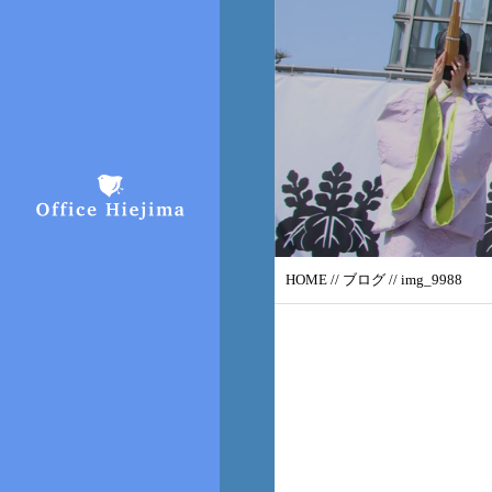
HOME
//
ブログ
// img_9988