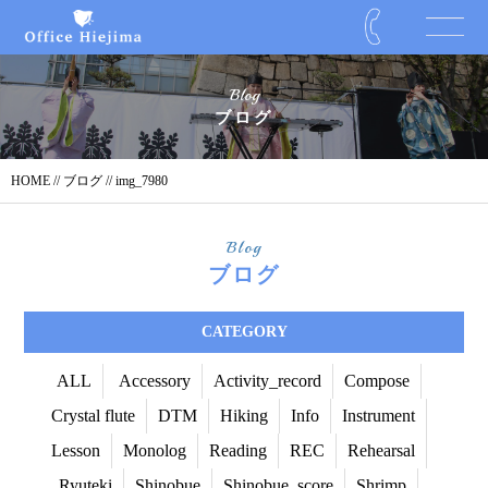
Blog
ブログ
HOME
//
ブログ
// img_7980
Blog
ブログ
CATEGORY
ALL
Accessory
Activity_record
Compose
Crystal flute
DTM
Hiking
Info
Instrument
Lesson
Monolog
Reading
REC
Rehearsal
Ryuteki
Shinobue
Shinobue_score
Shrimp