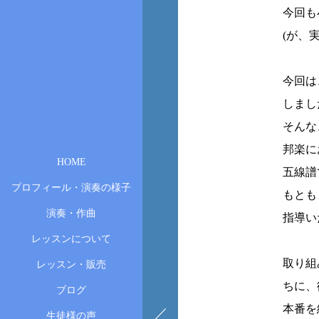
今回も
(が、
今回は
しまし
そんな
邦楽に
HOME
五線譜
プロフィール・演奏の様子
もとも
演奏・作曲
指導い
レッスンについて
取り組
レッスン・販売
ちに、
ブログ
本番を
生徒様の声