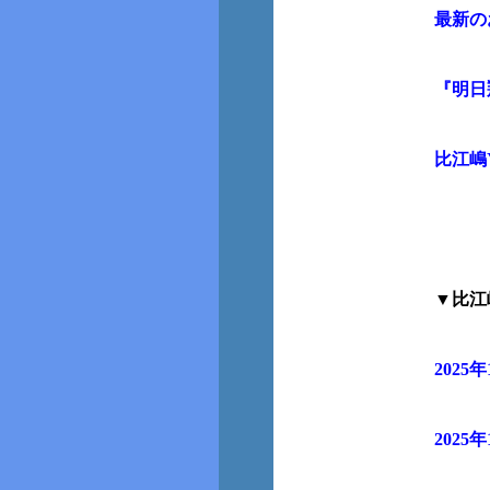
最新の
『明日
比江嶋
▼比江嶋_
2025
年
2025
年