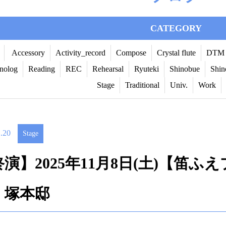
CATEGORY
Accessory
Activity_record
Compose
Crystal flute
DTM
nolog
Reading
REC
Rehearsal
Ryuteki
Shinobue
Shin
Stage
Traditional
Univ.
Work
.20
Stage
演】2025年11月8日(土)【笛ふえプ
・塚本邸