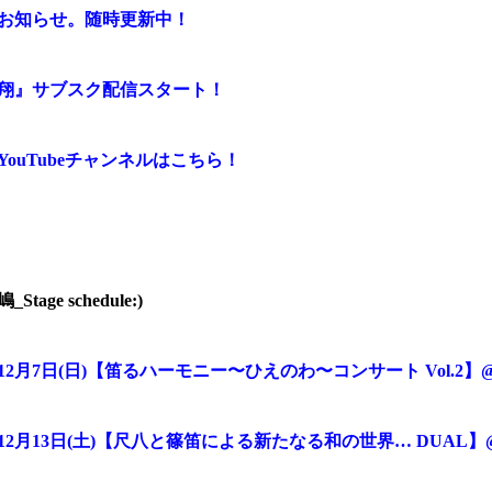
お知らせ。随時更新中！
翔』サブスク配信スタート！
YouTube
チャンネルはこちら！
Stage schedule:)
12
月
7
日
(
日
)
【笛るハーモニー〜ひえのわ〜コンサート
Vol.2
】
12
月
13
日
(
土
)
【尺八と篠笛による新たなる和の世界
… DUAL
】