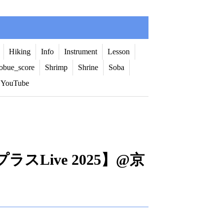
Hiking
Info
Instrument
Lesson
obue_score
Shrimp
Shrine
Soba
YouTube
ラスLive 2025】@京