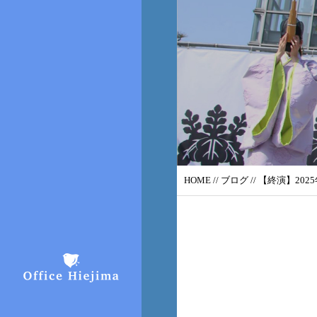
HOME
//
ブログ
// 【終演】202