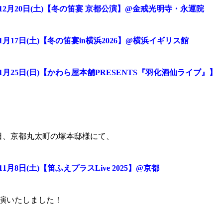
12
月
20
日
(
土
)
【冬の笛宴
京都公演】
@
金戒光明寺・永運院
1
月
17
日
(
土
)
【冬の笛宴
in
横浜
2026
】
@
横浜イギリス館
6年1月25日(日)【かわら屋本舗PRESENTS『羽化酒仙ライブ』】
8日、京都丸太町の塚本邸様にて、
11
月
8
日
(
土
)
【笛ふえプラス
Live 2025
】
@
京都
演いたしました！