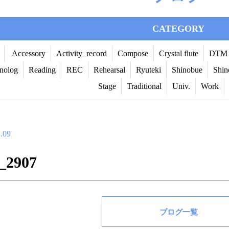
CATEGORY
Accessory
Activity_record
Compose
Crystal flute
DTM
nolog
Reading
REC
Rehearsal
Ryuteki
Shinobue
Shin
Stage
Traditional
Univ.
Work
.09
_2907
ブログ一覧