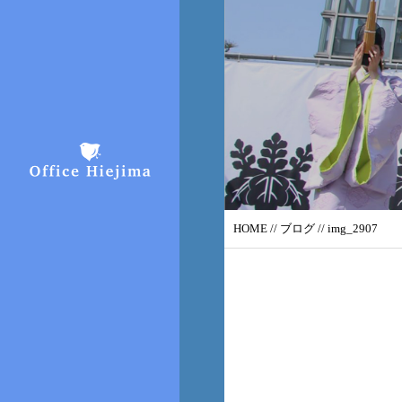
HOME
//
ブログ
// img_2907