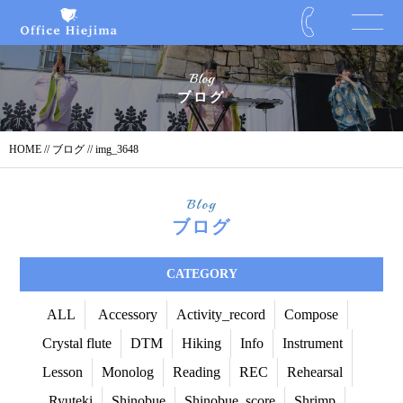
Blog
ブログ
HOME
//
ブログ
// img_3648
Blog
ブログ
CATEGORY
ALL
Accessory
Activity_record
Compose
Crystal flute
DTM
Hiking
Info
Instrument
Lesson
Monolog
Reading
REC
Rehearsal
Ryuteki
Shinobue
Shinobue_score
Shrimp