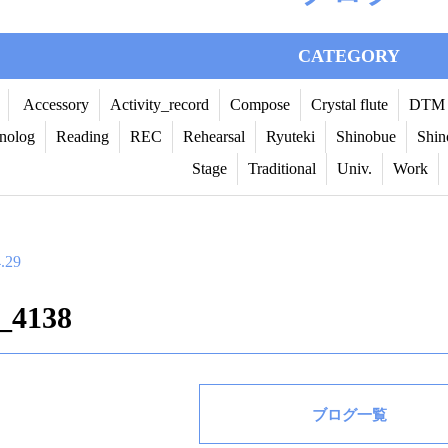
CATEGORY
Accessory
Activity_record
Compose
Crystal flute
DTM
nolog
Reading
REC
Rehearsal
Ryuteki
Shinobue
Shin
Stage
Traditional
Univ.
Work
.29
_4138
ブログ一覧