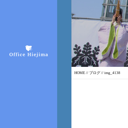
HOME
//
ブログ
// img_4138